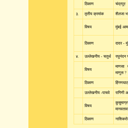
ठिकाण
चंद्रपूर
३.
तृतीय क्रमांक
शैलजा भ
विषय
मुंबई आ
ठिकाण
दादर - मु
४.
उल्लेखनीय - चतुर्थ
रघुनंदन 
माणसा 
विषय
माणुस ?
ठिकाण
हिंगणघा
उल्लेखनीय -पाचवे
रागिणी 
कुसुमाग
विषय
मानवताव
ठिकाण
नाशिकर