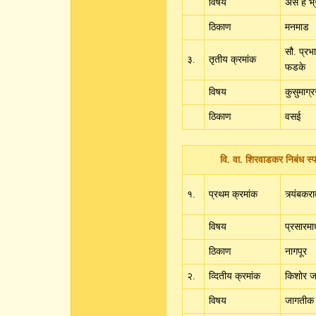
विषय
असे हे भ्र
ठिकाण
मनमाड
सौ. प्रभा
३.
तृतीय क्रमांक
फडके
विषय
कुसुमाग्
ठिकाण
वसई
वि. वा. शिरवाडकर निबंध स्प
१.
प्रथम क्रमांक
त्र्यंबकर
विषय
प्रसारमा
ठिकाण
नागपूर
२.
व्दितीय क्रमांक
किशोर ज
विषय
जागतीक