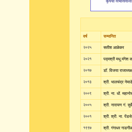
वर्ष
सन्मानित
२०२५
सतीश आळेकर
२०२१
पद्मश्री मधू मंगेश क
२०१७
डॉ. विजया राजाध्यक्
२०१३
श्री. भालचंद्र नेमाड
२००९
श्री. ना. धों. महानो
२००५
श्री. नारायण गं. सुर्व
२००१
श्री. श्री. ना. पेंडसे
१९९७
श्री. गंगाधर गाडगी