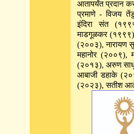
आतापर्यंत प्रदान कर
प्रमाणे - विजय त
इंदिरा संत (१९९
माडगूळकर (१९९९), 
(२००३), नारायण सुर
महानोर (२००९), म
(२०१३), अरुण साधू
आबाजी डहाके (२०१
(२०२३), सतीश आ